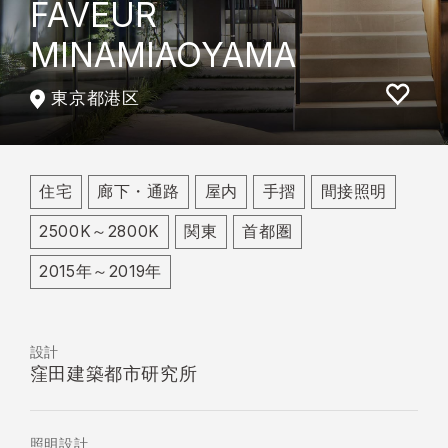
FAVEUR
MINAMIAOYAMA
東京都港区
住宅
廊下・通路
屋内
手摺
間接照明
2500K～2800K
関東
首都圏
2015年～2019年
設計
窪田建築都市研究所
照明設計