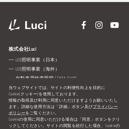
株式会社Luci
LED照明事業（日本）
LED照明事業（海外）
自動車用検査照明 GENBA SHIKO
カスタム電源事業 Zero to One
当ウェブサイトでは、サイトの利便性向上を目的に
Cookie(クッキー)を使用しております。
情報の取得及び利用に同意いただけますようお願いいたし
ます。詳細な使用方法は「詳細」ボタン及び
プライバシー
プライバシーポリシー
サイトマップ
ポリシー
をご覧ください。
Luci販売規約
Cookieの使用に同意いただける場合は「同意」ボタンをクリ
ックしてください。サイトの閲覧を続行した場合、Cookieの