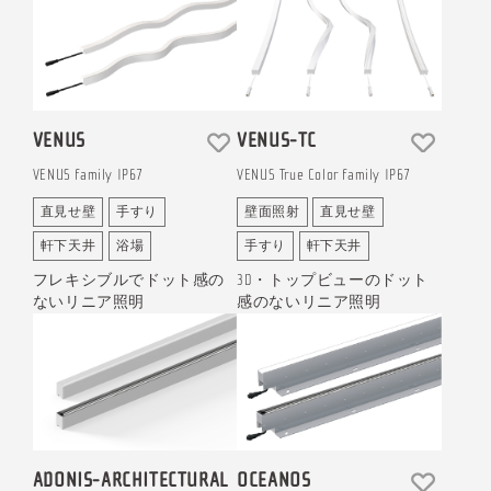
VENUS
VENUS-TC
VENUS family IP67
VENUS True Color family IP67
直見せ壁
手すり
壁面照射
直見せ壁
軒下天井
浴場
手すり
軒下天井
フレキシブルでドット感の
3D・トップビューのドット
ないリニア照明
感のないリニア照明
ADONIS-ARCHITECTURAL
OCEANOS