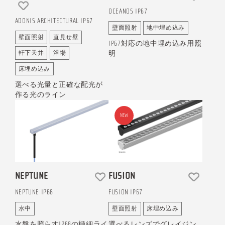
OCEANOS IP67
ADONIS ARCHITECTURAL IP67
壁面照射
地中埋め込み
壁面照射
直見せ壁
IP67対応の地中埋め込み用照
明
軒下天井
浴場
床埋め込み
選べる光量と正確な配光が
作る光のライン
NEW
FUSION
NEPTUNE
FUSION IP67
NEPTUNE IP68
壁面照射
床埋め込み
水中
選べるレンズでグレイジン
水盤を照らすIP68の極細ライ