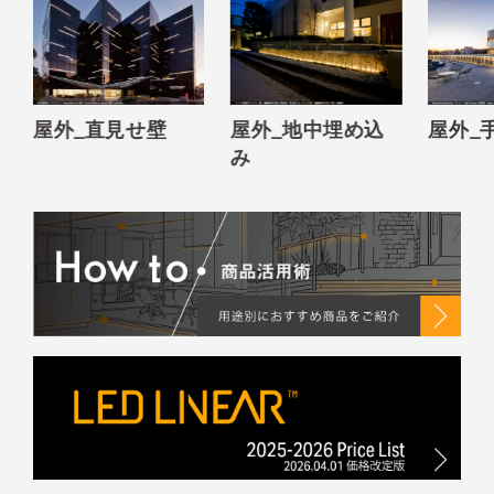
屋外_直見せ壁
屋外_地中埋め込
屋外_
み