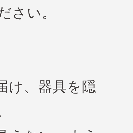
ださい。
届け、器具を隠
。