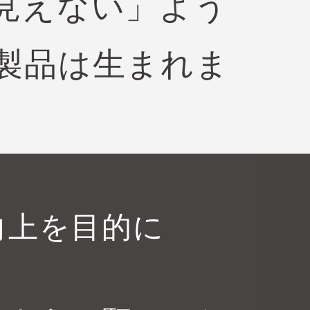
見えない」よう
製品は生まれま
向上を目的に
。