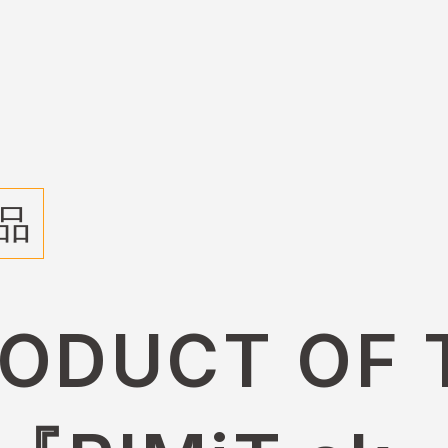
品
ODUCT OF 