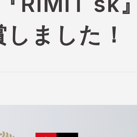
『RIMiT s
賞しました！