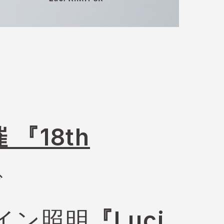
 『18th
で
イン照明
『Luci