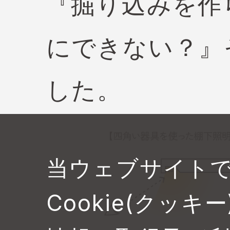
『掘り込みを作
にできない？』
した。
当ウェブサイト
Cookie(クッ