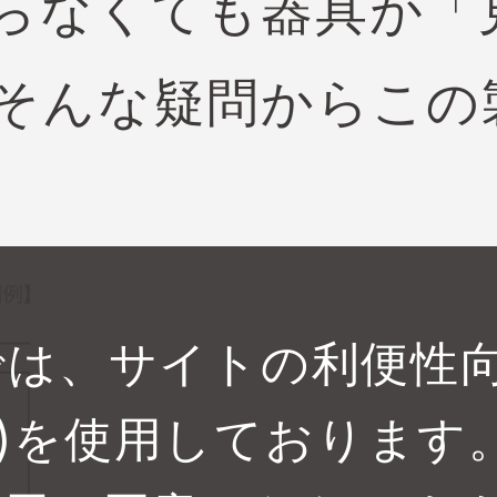
らなくても器具が「
そんな疑問からこの
では、サイトの利便性
キー)を使用しております