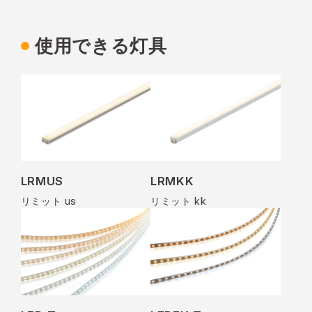
使用できる灯具
LRMUS
LRMKK
リミット us
リミット kk