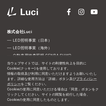
株式会社Luci
LED照明事業（日本）
LED照明事業（海外）
自動車用検査照明 GENBA SHIKO
カスタム電源事業 Zero to One
当ウェブサイトでは、サイトの利便性向上を目的に
Cookie(クッキー)を使用しております。
情報の取得及び利用に同意いただけますようお願いいたし
ます。詳細な使用方法は「詳細」ボタン及び
プライバシー
プライバシーポリシー
サイトマップ
ポリシー
をご覧ください。
Luci販売規約
Cookieの使用に同意いただける場合は「同意」ボタンをク
リックしてください。サイトの閲覧を続行した場合、
Cookieの使用に同意したものとします。
Copyright (c) 2012-2023 Luci Co., Ltd. All Rights Reserved.