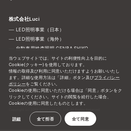
株式会社Luci
LED照明事業（日本）
LED照明事業（海外）
自動車用検査照明 GENBA SHIKO
カスタム電源事業 Zero to One
当ウェブサイトでは、サイトの利便性向上を目的に
Cookie(クッキー)を使用しております。
情報の取得及び利用に同意いただけますようお願いいたし
ます。詳細な使用方法は「詳細」ボタン及び
プライバシー
プライバシーポリシー
サイトマップ
ポリシー
をご覧ください。
Luci販売規約
Cookieの使用に同意いただける場合は「同意」ボタンをク
リックしてください。サイトの閲覧を続行した場合、
Cookieの使用に同意したものとします。
Copyright (c) 2012-2023 Luci Co., Ltd. All Rights Reserved.
詳細
全て拒否
全て同意