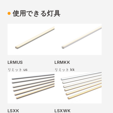
使用できる灯具
LRMUS
LRMKK
リミット us
リミット kk
LSXK
LSXWK